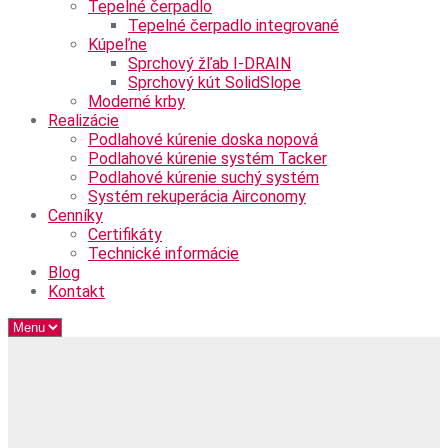
Tepelné čerpadlo
Tepelné čerpadlo integrované
Kúpeľne
Sprchový žľab I-DRAIN
Sprchový kút SolidSlope
Moderné krby
Realizácie
Podlahové kúrenie doska nopová
Podlahové kúrenie systém Tacker
Podlahové kúrenie suchý systém
Systém rekuperácia Airconomy
Cenníky
Certifikáty
Technické informácie
Blog
Kontakt