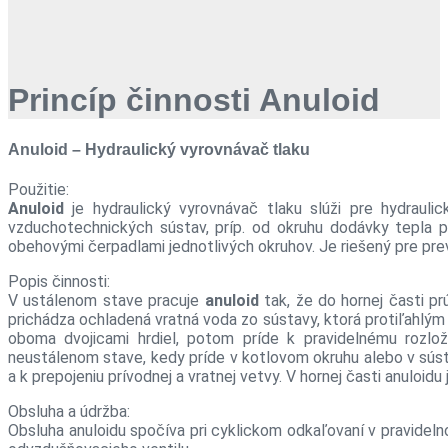
Princíp činnosti Anuloid
Anuloid – Hydraulický vyrovnávač tlaku
Použitie:
Anuloid
je hydraulický vyrovnávač tlaku slúži pre hydraulic
vzduchotechnických sústav, príp. od okruhu dodávky tepla p
obehovými čerpadlami jednotlivých okruhov. Je riešený pre pr
Popis činnosti:
V ustálenom stave pracuje
anuloid
tak, že do hornej časti pr
prichádza ochladená vratná voda zo sústavy, ktorá protiľahlým
oboma dvojicami hrdiel, potom príde k pravidelnému rozlož
neustálenom stave, kedy príde v kotlovom okruhu alebo v sústa
a k prepojeniu prívodnej a vratnej vetvy. V hornej časti anuloid
Obsluha a údržba:
Obsluha anuloidu spočíva pri cyklickom odkaľovaní v pravideln