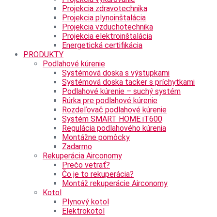
Projekcia zdravotechnika
Projekcia plynoinštalácia
Projekcia vzduchotechnika
Projekcia elektroinštalácia
Energetická certifikácia
PRODUKTY
Podlahové kúrenie
Systémová doska s výstupkami
Systémová doska tacker s príchytkami
Podlahové kúrenie – suchý systém
Rúrka pre podlahové kúrenie
Rozdeľovač podlahové kúrenie
Systém SMART HOME iT600
Regulácia podlahového kúrenia
Montážne pomôcky
Zadarmo
Rekuperácia Airconomy
Prečo vetrať?
Čo je to rekuperácia?
Montáž rekuperácie Airconomy
Kotol
Plynový kotol
Elektrokotol