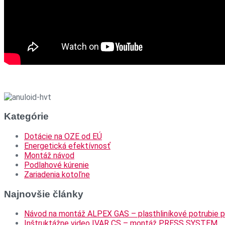
Kategórie
Dotácie na OZE od EÚ
Energetická efektívnosť
Montáž návod
Podlahové kúrenie
Zariadenia kotoľne
Najnovšie články
Návod na montáž ALPEX GAS – plasthliníkové potrubie p
Inštruktážne video IVAR CS – montáž PRESS SYSTEM