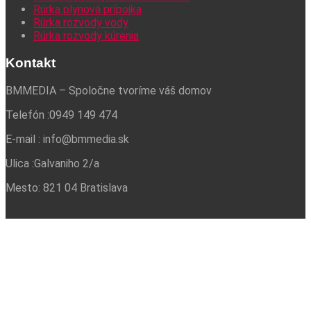
Rúrka plynová prípojka
Rúrka rozvody vody
Rúrka rozvody kúrenia
Kontakt
BMMEDIA – Spoločne tvoríme váš domov
Telefón :
0949 149 474
E-mail :
info@bmmedia.sk
Ulica :
Galvaniho 2/a
Mesto:
821 04 Bratislava