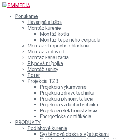
Ponúkame
Havarijná služba
Montáž kúrenie
Montáž kotla
Montáž tepelného čerpadla
Montáž stropného chladenia
Montáž vodovod
Montáž kanalizácia
Plynová prípojka
Montáž sanity
Poter
Projekcia TZB
Projekcia vykurovanie
Projekcia zdravotechnika
Projekcia plynoinštalácia
Projekcia vzduchotechnika
Projekcia elektroinštalácia
Energetická certifikácia
PRODUKTY
Podlahové kúrenie
Systémová doska s výstupkami