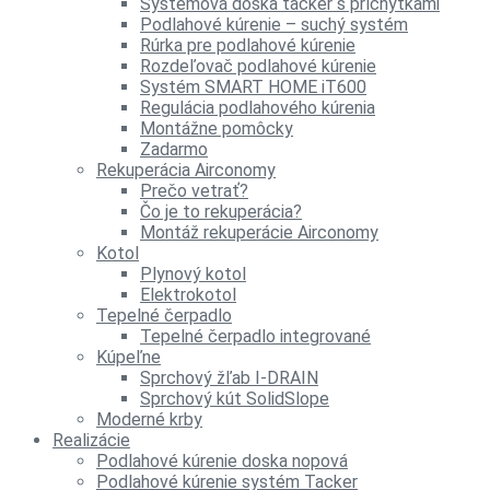
Systémová doska tacker s príchytkami
Podlahové kúrenie – suchý systém
Rúrka pre podlahové kúrenie
Rozdeľovač podlahové kúrenie
Systém SMART HOME iT600
Regulácia podlahového kúrenia
Montážne pomôcky
Zadarmo
Rekuperácia Airconomy
Prečo vetrať?
Čo je to rekuperácia?
Montáž rekuperácie Airconomy
Kotol
Plynový kotol
Elektrokotol
Tepelné čerpadlo
Tepelné čerpadlo integrované
Kúpeľne
Sprchový žľab I-DRAIN
Sprchový kút SolidSlope
Moderné krby
Realizácie
Podlahové kúrenie doska nopová
Podlahové kúrenie systém Tacker