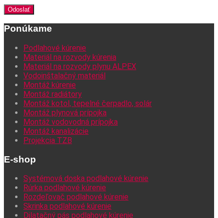
Ponúkame
Podlahové kúrenie
Materiál na rozvody kúrenia
Materiál na rozvody plynu ALPEX
Vodoinštalačný materiál
Montáž kúrenie
Montáž radiátory
Montáž kotol, tepelné čerpadlo, solár
Montáž plynová prípojka
Montáž vodovodná prípojka
Montáž kanalizácie
Projekcia TZB
E-shop
Systémová doska podlahové kúrenie
Rúrka podlahové kúrenie
Rozdeľovač podlahové kúrenie
Skrinka podlahové kúrenie
Dilatačný pás podlahové kúrenie