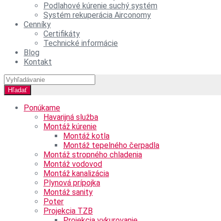
Podlahové kúrenie suchý systém
Systém rekuperácia Airconomy
Cenníky
Certifikáty
Technické informácie
Blog
Kontakt
Ponúkame
Havarijná služba
Montáž kúrenie
Montáž kotla
Montáž tepelného čerpadla
Montáž stropného chladenia
Montáž vodovod
Montáž kanalizácia
Plynová prípojka
Montáž sanity
Poter
Projekcia TZB
Projekcia vykurovanie