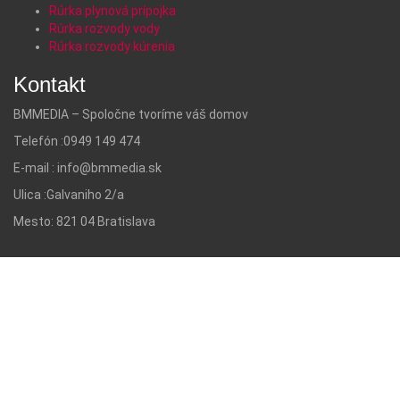
Rúrka plynová prípojka
Rúrka rozvody vody
Rúrka rozvody kúrenia
Kontakt
BMMEDIA – Spoločne tvoríme váš domov
Telefón :
0949 149 474
E-mail :
info@bmmedia.sk
Ulica :
Galvaniho 2/a
Mesto:
821 04 Bratislava