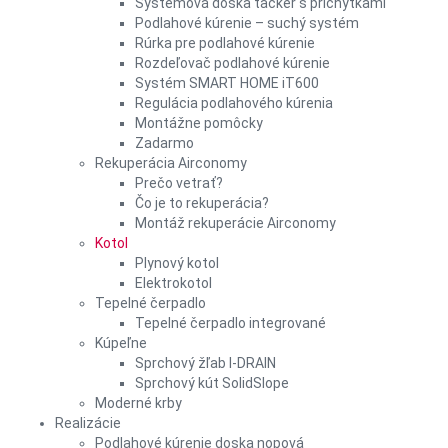
Systémová doska tacker s príchytkami
Podlahové kúrenie – suchý systém
Rúrka pre podlahové kúrenie
Rozdeľovač podlahové kúrenie
Systém SMART HOME iT600
Regulácia podlahového kúrenia
Montážne pomôcky
Zadarmo
Rekuperácia Airconomy
Prečo vetrať?
Čo je to rekuperácia?
Montáž rekuperácie Airconomy
Kotol
Plynový kotol
Elektrokotol
Tepelné čerpadlo
Tepelné čerpadlo integrované
Kúpeľne
Sprchový žľab I-DRAIN
Sprchový kút SolidSlope
Moderné krby
Realizácie
Podlahové kúrenie doska nopová