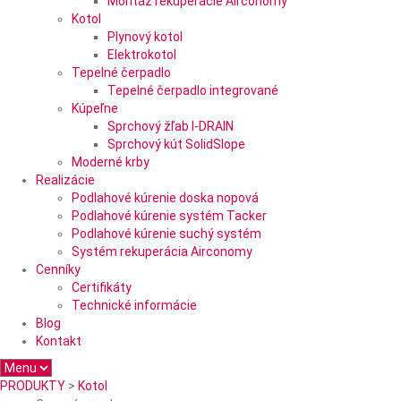
Montáž rekuperácie Airconomy
Kotol
Plynový kotol
Elektrokotol
Tepelné čerpadlo
Tepelné čerpadlo integrované
Kúpeľne
Sprchový žľab I-DRAIN
Sprchový kút SolidSlope
Moderné krby
Realizácie
Podlahové kúrenie doska nopová
Podlahové kúrenie systém Tacker
Podlahové kúrenie suchý systém
Systém rekuperácia Airconomy
Cenníky
Certifikáty
Technické informácie
Blog
Kontakt
PRODUKTY
>
Kotol