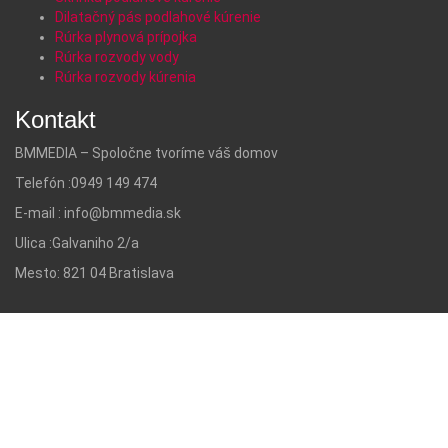
Dilatačný pás podlahové kúrenie
Rúrka plynová prípojka
Rúrka rozvody vody
Rúrka rozvody kúrenia
Kontakt
BMMEDIA – Spoločne tvoríme váš domov
Telefón :
0949 149 474
E-mail :
info@bmmedia.sk
Ulica :
Galvaniho 2/a
Mesto:
821 04 Bratislava