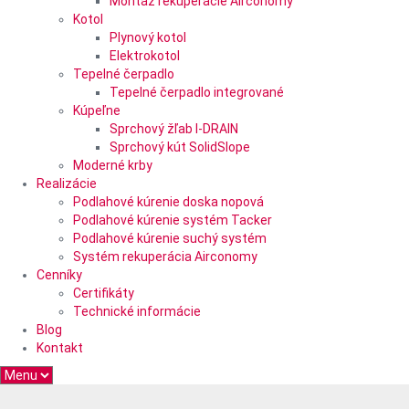
Montáž rekuperácie Airconomy
Kotol
Plynový kotol
Elektrokotol
Tepelné čerpadlo
Tepelné čerpadlo integrované
Kúpeľne
Sprchový žľab I-DRAIN
Sprchový kút SolidSlope
Moderné krby
Realizácie
Podlahové kúrenie doska nopová
Podlahové kúrenie systém Tacker
Podlahové kúrenie suchý systém
Systém rekuperácia Airconomy
Cenníky
Certifikáty
Technické informácie
Blog
Kontakt