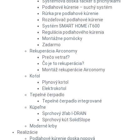
Systémová doska tacker s príchytkami
Podlahové kúrenie – suchý systém
Rúrka pre podlahové kúrenie
Rozdeľovač podlahové kúrenie
Systém SMART HOME iT600
Regulácia podlahového kúrenia
Montážne pomôcky
Zadarmo
Rekuperácia Airconomy
Prečo vetrať?
Čo je to rekuperácia?
Montáž rekuperácie Airconomy
Kotol
Plynový kotol
Elektrokotol
Tepelné čerpadlo
Tepelné čerpadlo integrované
Kúpeľne
Sprchový žľab I-DRAIN
Sprchový kút SolidSlope
Moderné krby
Realizácie
Podlahové kúrenie doska nopová