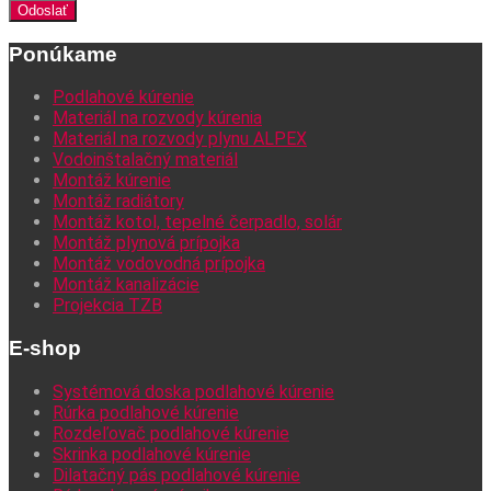
Ponúkame
Podlahové kúrenie
Materiál na rozvody kúrenia
Materiál na rozvody plynu ALPEX
Vodoinštalačný materiál
Montáž kúrenie
Montáž radiátory
Montáž kotol, tepelné čerpadlo, solár
Montáž plynová prípojka
Montáž vodovodná prípojka
Montáž kanalizácie
Projekcia TZB
E-shop
Systémová doska podlahové kúrenie
Rúrka podlahové kúrenie
Rozdeľovač podlahové kúrenie
Skrinka podlahové kúrenie
Dilatačný pás podlahové kúrenie