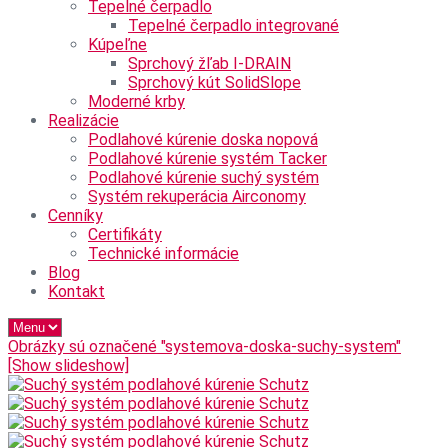
Tepelné čerpadlo
Tepelné čerpadlo integrované
Kúpeľne
Sprchový žľab I-DRAIN
Sprchový kút SolidSlope
Moderné krby
Realizácie
Podlahové kúrenie doska nopová
Podlahové kúrenie systém Tacker
Podlahové kúrenie suchý systém
Systém rekuperácia Airconomy
Cenníky
Certifikáty
Technické informácie
Blog
Kontakt
Obrázky sú označené "systemova-doska-suchy-system"
[Show slideshow]