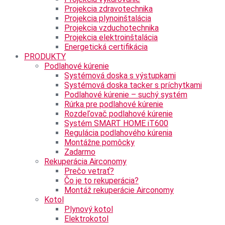
Projekcia zdravotechnika
Projekcia plynoinštalácia
Projekcia vzduchotechnika
Projekcia elektroinštalácia
Energetická certifikácia
PRODUKTY
Podlahové kúrenie
Systémová doska s výstupkami
Systémová doska tacker s príchytkami
Podlahové kúrenie – suchý systém
Rúrka pre podlahové kúrenie
Rozdeľovač podlahové kúrenie
Systém SMART HOME iT600
Regulácia podlahového kúrenia
Montážne pomôcky
Zadarmo
Rekuperácia Airconomy
Prečo vetrať?
Čo je to rekuperácia?
Montáž rekuperácie Airconomy
Kotol
Plynový kotol
Elektrokotol