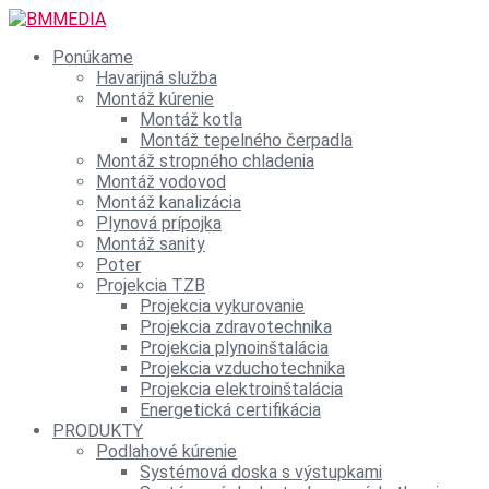
Ponúkame
Havarijná služba
Montáž kúrenie
Montáž kotla
Montáž tepelného čerpadla
Montáž stropného chladenia
Montáž vodovod
Montáž kanalizácia
Plynová prípojka
Montáž sanity
Poter
Projekcia TZB
Projekcia vykurovanie
Projekcia zdravotechnika
Projekcia plynoinštalácia
Projekcia vzduchotechnika
Projekcia elektroinštalácia
Energetická certifikácia
PRODUKTY
Podlahové kúrenie
Systémová doska s výstupkami