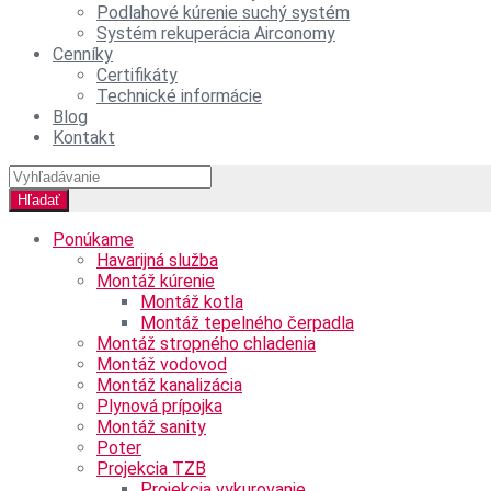
Podlahové kúrenie suchý systém
Systém rekuperácia Airconomy
Cenníky
Certifikáty
Technické informácie
Blog
Kontakt
Ponúkame
Havarijná služba
Montáž kúrenie
Montáž kotla
Montáž tepelného čerpadla
Montáž stropného chladenia
Montáž vodovod
Montáž kanalizácia
Plynová prípojka
Montáž sanity
Poter
Projekcia TZB
Projekcia vykurovanie