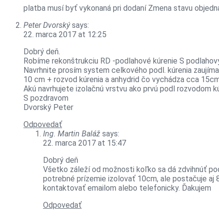
platba musí byť vykonaná pri dodaní Zmena stavu objedná
Peter Dvorský
says:
22. marca 2017 at 12:25
Dobrý deň.
Robíme rekonštrukciu RD -podlahové kúrenie S podlah
Navrhnite prosím system celkového podl. kúrenia zaujíma
10 cm + rozvod kúrenia a anhydrid čo vychádza cca 15c
Akú navrhujete izolačnú vrstvu ako prvú podl rozvodom kú
S pozdravom
Dvorský Peter
Odpovedať
Ing. Martin Baláž
says:
22. marca 2017 at 15:47
Dobrý deň
Všetko záleží od možnosti koľko sa dá zdvihnúť p
potrebné prízemie izolovať 10cm, ale postačuje aj
kontaktovať emailom alebo telefonicky. Ďakujem
Odpovedať