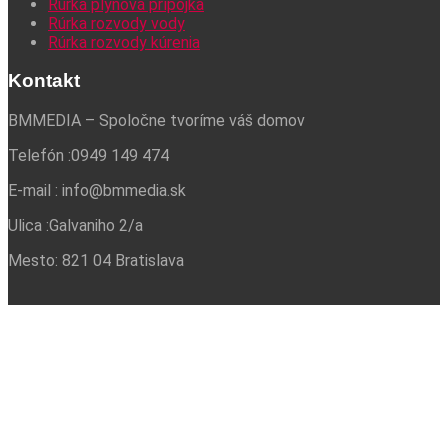
Rúrka plynová prípojka
Rúrka rozvody vody
Rúrka rozvody kúrenia
Kontakt
BMMEDIA – Spoločne tvoríme váš domov
Telefón :
0949 149 474
E-mail :
info@bmmedia.sk
Ulica :
Galvaniho 2/a
Mesto:
821 04 Bratislava