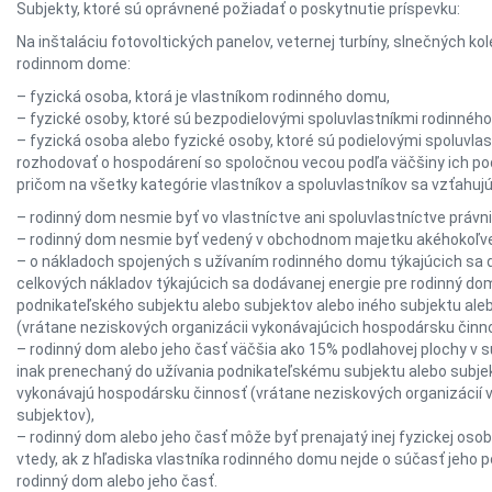
Subjekty, ktoré sú oprávnené požiadať o poskytnutie príspevku:
Na inštaláciu fotovoltických panelov, veternej turbíny, slnečných ko
rodinnom dome:
– fyzická osoba, ktorá je vlastníkom rodinného domu,
– fyzické osoby, ktoré sú bezpodielovými spoluvlastníkmi rodinnéh
– fyzická osoba alebo fyzické osoby, ktoré sú podielovými spoluvla
rozhodovať o hospodárení so spoločnou vecou podľa väčšiny ich pod
pričom na všetky kategórie vlastníkov a spoluvlastníkov sa vzťahujú a
– rodinný dom nesmie byť vo vlastníctve ani spoluvlastníctve právni
– rodinný dom nesmie byť vedený v obchodnom majetku akéhokoľve
– o nákladoch spojených s užívaním rodinného domu týkajúcich sa 
celkových nákladov týkajúcich sa dodávanej energie pre rodinný d
podnikateľského subjektu alebo subjektov alebo iného subjektu ale
(vrátane neziskových organizácii vykonávajúcich hospodársku činn
– rodinný dom alebo jeho časť väčšia ako 15% podlahovej plochy v 
inak prenechaný do užívania podnikateľskému subjektu alebo subje
vykonávajú hospodársku činnosť (vrátane neziskových organizácií
subjektov),
– rodinný dom alebo jeho časť môže byť prenajatý inej fyzickej os
vtedy, ak z hľadiska vlastníka rodinného domu nejde o súčasť jeho 
rodinný dom alebo jeho časť.