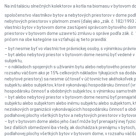
Na inštaláciu slnečných kolektorov a kotla na biomasu v bytovom d
spoločenstvo vlastníkov bytov a nebytových priestorov v dome podľa 
nebytových priestorov v platnom znení (ďalej ako „zák. č. 182/1993 Z.
vlastníci bytov v bytovom dome zastúpení správcom bytového domu
priestorov v bytovom dome uzavretú zmluvu o správe podľa zák. č. 1
pričom na obe kategórie sa vzťahujú aj tieto pravidlá:
– byt nesmie byť vo vlastníctve právnickej osoby, s výnimkou právni
– byt alebo nebytový priestor v bytovom dome nesmú byť vedené 
subjektu,
– o nákladoch spojených s užívaním bytu alebo nebytového priesto
rozsahu väčšom ako je 15% celkových nákladov týkajúcich sa dodá
nebytové priestory) sa nesmie účtovať v účtovníctve akéhokoľvek p
subjektu alebo subjektov, ktoré vykonávajú hospodársku činnosť (v
hospodársku činnosť a obdobných subjektov, s výnimkou samotnéh
– byt alebo nebytový priestor v bytovom dome nesmú byť prenajaté
subjektu alebo subjektom alebo inému subjektu alebo subjektom, k
neziskových organizácii vykonávajúcich hospodársku činnosť a ob
podlahovej plochy všetkých bytov a nebytových priestorov v bytov
– byt v bytovom dome alebo jeho časť môže byť prenajatý inej fyz
bez ďalších obmedzení iba vtedy, ak dochádza k prenájmu v bytoch,
podlahovej plochy všetkých bytov v bytovom dome; v rozsahu väčšom 