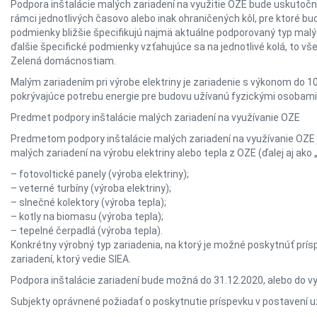
Podpora inštalácie malých zariadení na využitie OZE bude uskutoč
rámci jednotlivých časovo alebo inak ohraničených kôl, pre ktoré b
podmienky bližšie špecifikujú najmä aktuálne podporovaný typ malý
ďalšie špecifické podmienky vzťahujúce sa na jednotlivé kolá, to v
Zelená domácnostiam.
Malým zariadením pri výrobe elektriny je zariadenie s výkonom do 10
pokrývajúce potrebu energie pre budovu užívanú fyzickými osobami
Predmet podpory inštalácie malých zariadení na využívanie OZE
Predmetom podpory inštalácie malých zariadení na využívanie OZE j
malých zariadení na výrobu elektriny alebo tepla z OZE (ďalej aj ako 
– fotovoltické panely (výroba elektriny);
– veterné turbíny (výroba elektriny);
– slnečné kolektory (výroba tepla);
– kotly na biomasu (výroba tepla);
– tepelné čerpadlá (výroba tepla).
Konkrétny výrobný typ zariadenia, na ktorý je možné poskytnúť pr
zariadení, ktorý vedie SIEA.
Podpora inštalácie zariadení bude možná do 31.12.2020, alebo do vyč
Subjekty oprávnené požiadať o poskytnutie príspevku v postavení 