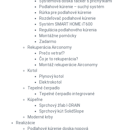
Systémová doska tacker s príchytkami
Podlahové kúrenie – suchý systém
Rúrka pre podlahové kúrenie
Rozdeľovač podlahové kúrenie
Systém SMART HOME iT600
Regulácia podlahového kúrenia
Montážne pomôcky
Zadarmo
Rekuperácia Airconomy
Prečo vetrať?
Čo je to rekuperácia?
Montáž rekuperácie Airconomy
Kotol
Plynový kotol
Elektrokotol
Tepelné čerpadlo
Tepelné čerpadlo integrované
Kúpeľne
Sprchový žľab I-DRAIN
Sprchový kút SolidSlope
Moderné krby
Realizácie
Podlahové kúrenie doska nopová