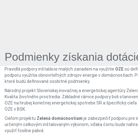
Podmienky získania dotác
Pravidlá podpory inštalácie malých zariadení na využitie
OZE
sú def
podporu využitia obnoviteľných zdrojov energie v domácnostiach. Po
ktoré budú definované osobitné podmienky.
Národný projekt Slovenskej inovačnej a energetickej agentúry Ze
Kvalita životného prostredia. Základné rámce podpory boli stanovené
OZE na hrubej konečnej energetickej spotrebe SR a špecifický cieľa
OZE v BSK.
Cieľom projektu
Zelená domácnostiam
je zabezpečiť podporu pre i
určeným celkovým inštalovaným výkonom, vďaka čomu bude nahraden
využiť fosílne palivá.