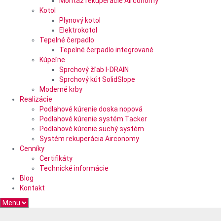
Montáž rekuperácie Airconomy
Kotol
Plynový kotol
Elektrokotol
Tepelné čerpadlo
Tepelné čerpadlo integrované
Kúpeľne
Sprchový žľab I-DRAIN
Sprchový kút SolidSlope
Moderné krby
Realizácie
Podlahové kúrenie doska nopová
Podlahové kúrenie systém Tacker
Podlahové kúrenie suchý systém
Systém rekuperácia Airconomy
Cenníky
Certifikáty
Technické informácie
Blog
Kontakt