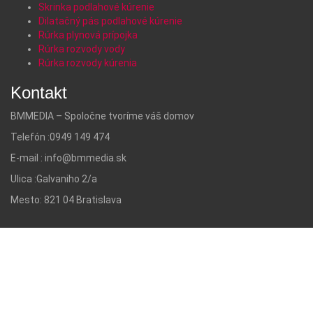
Skrinka podlahové kúrenie
Dilatačný pás podlahové kúrenie
Rúrka plynová prípojka
Rúrka rozvody vody
Rúrka rozvody kúrenia
Kontakt
BMMEDIA – Spoločne tvoríme váš domov
Telefón :
0949 149 474
E-mail :
info@bmmedia.sk
Ulica :
Galvaniho 2/a
Mesto:
821 04 Bratislava